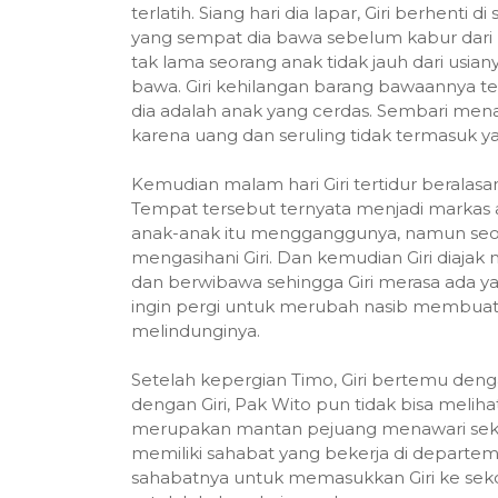
terlatih. Siang hari dia lapar, Giri berhen
yang sempat dia bawa sebelum kabur dari 
tak lama seorang anak tidak jauh dari usi
bawa. Giri kehilangan barang bawaannya t
dia adalah anak yang cerdas. Sembari menan
karena uang dan seruling tidak termasuk y
Kemudian malam hari Giri tertidur beralas
Tempat tersebut ternyata menjadi markas
anak-anak itu mengganggunya, namun se
mengasihani Giri. Dan kemudian Giri diaja
dan berwibawa sehingga Giri merasa ada 
ingin pergi untuk merubah nasib membuat 
melindunginya.
Setelah kepergian Timo, Giri bertemu deng
dengan Giri, Pak Wito pun tidak bisa melih
merupakan mantan pejuang menawari sekola
memiliki sahabat yang bekerja di departem
sahabatnya untuk memasukkan Giri ke seko