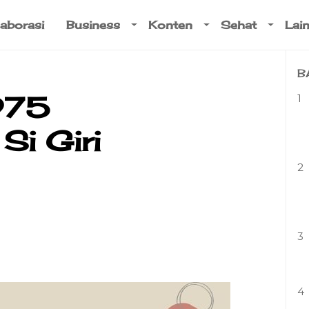
aborasi
Business
Konten
Sehat
Lai
B
975
1
Si Giri
2
3
4