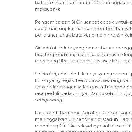
bahasa sehari-hari tahun 2000-an nggak b
maksudnya.
Pengembaraan Si Giri sangat cocok untuk
cepat dan singkat namun memberi banyak pe
perjalanan anak buta yang ingin meraih ke
Giri adalah tokoh yang benar-benar mengg
bisa berpendirian, masih suka terhasut d
terkadang tiba-tiba berputus asa dan juga
Selain Giri, ada tokoh lainnya yang mencur
tokoh yang tegas, berwibawa, seorang pe
anak gelandangan sekaligus ketua geng b
rasa peduli pada dirinya. Dari tokoh Timo
setiap orang
.
Lalu tokoh bernama Adi atau Kurniadi yang 
meninggalkan Giri sendirian di stasiun. Tap
menolong Giri. Dia selayaknya kakak saat t