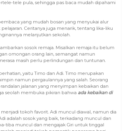
ertele-tele pula, sehingga pas baca mudah dipahami
 pembaca yang mudah bosan yang menyukai alur
lajaran. Ceritanya juga menarik, tentang lika-liku
inginannya melanjutkan sekolah.
ambarkan sosok remaja. Misalkan remaja itu belum
engan omongan orang lain, semangat namun
 merasa masih perlu perlindungan dan tuntunan.
i perhatian, yaitu Timo dan Adi. Timo merupakan
mimpin namun pergaulannya yang salah. Seorang
erandalan jalanan yang menyimpan kebaikan dan
 juga seolah membuka pikiran bahwa
ada kebaikan di
menjadi tokoh favorit. Adi muncul diawal, namun dia
i Adi adalah sosok yang baik, terkadang muncul dan
iba-tiba muncul dan mengajak Giri untuk tinggal