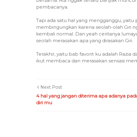
bersama. Adi nggak terlalu banyak muncul
pembacanya.
Tapi ada satu hal yang mengganggu, yait
membingungkan karena seolah-olah Giri ngg
kembali normal. Dan yeah ceritanya lum
seolah merasakan apa yang dirasakan Giri.
Terakhir, yaitu bab favorit ku adalah Razia
ikut membaca dan merasakan sensasi mem
Next Post
4 hal yang jangan diterima apa adanya pad
diri mu