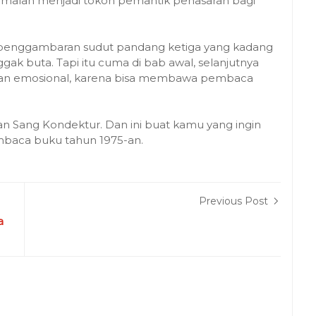
 malah menjadi tokoh pemantik penasaran bagi
u penggambaran sudut pandang ketiga yang kadang
ak buta. Tapi itu cuma di bab awal, selanjutnya
ayan emosional, karena bisa membawa pembaca
 dan Sang Kondektur. Dan ini buat kamu yang ingin
baca buku tahun 1975-an.
Previous Post
a