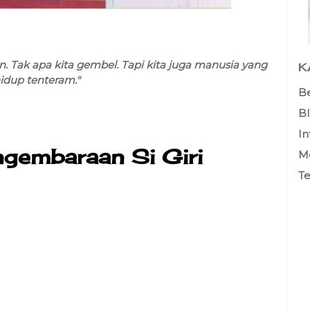
 Tak apa kita gembel. Tapi kita juga manusia yang
K
hidup tenteram."
B
B
In
gembaraan Si Giri
Me
Te