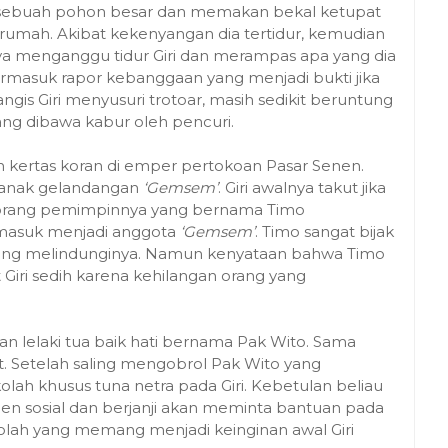
ti di sebuah pohon besar dan memakan bekal ketupat
rumah. Akibat kekenyangan dia tertidur, kemudian
anya menganggu tidur Giri dan merampas apa yang dia
ermasuk rapor kebanggaan yang menjadi bukti jika
gis Giri menyusuri trotoar, masih sedikit beruntung
ang dibawa kabur oleh pencuri.
an kertas koran di emper pertokoan Pasar Senen.
 anak gelandangan
‘Gemsem’
. Giri awalnya takut jika
orang pemimpinnya yang bernama Timo
k masuk menjadi anggota
‘Gemsem’
. Timo sangat bijak
yang melindunginya. Namun kenyataan bahwa Timo
Giri sedih karena kehilangan orang yang
an lelaki tua baik hati bernama Pak Wito. Sama
at. Setelah saling mengobrol Pak Wito yang
h khusus tuna netra pada Giri. Kebetulan beliau
en sosial dan berjanji akan meminta bantuan pada
lah yang memang menjadi keinginan awal Giri