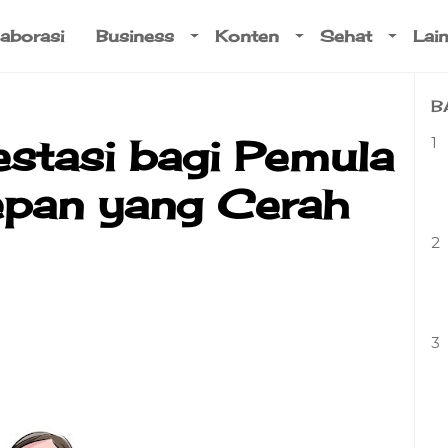
aborasi
Business
Konten
Sehat
Lai
B
estasi bagi Pemula
1
pan yang Cerah
2
3