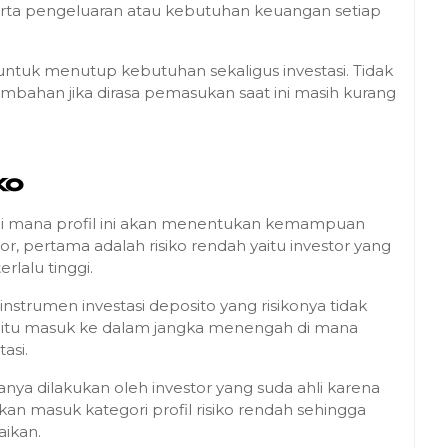
erta pengeluaran atau kebutuhan keuangan setiap
ntuk menutup kebutuhan sekaligus investasi. Tidak
mbahan jika dirasa pemasukan saat ini masih kurang
iko
ko, di mana profil ini akan menentukan kemampuan
estor, pertama adalah risiko rendah yaitu investor yang
erlalu tinggi.
 instrumen investasi deposito yang risikonya tidak
t yaitu masuk ke dalam jangka menengah di mana
tasi.
sanya dilakukan oleh investor yang suda ahli karena
kan masuk kategori profil risiko rendah sehingga
aikan.