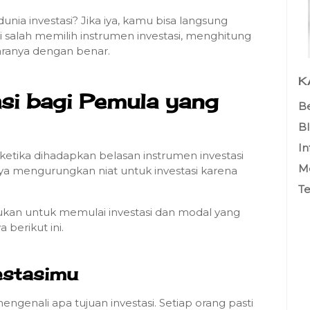
nia investasi? Jika iya, kamu bisa langsung
salah memilih instrumen investasi, menghitung
caranya dengan benar.
K
asi bagi Pemula yang
B
B
In
ketika dihadapkan belasan instrumen investasi
Me
ya mengurungkan niat untuk investasi karena
Te
kukan untuk memulai investasi dan modal yang
a berikut ini.
vestasimu
ngenali apa tujuan investasi. Setiap orang pasti